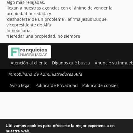
algo más relajadas,
llegan a nuestras agencias con el ánimo de vender la
propiedad heredada y
‘deshacerse’ de un problema”, afirma Jesús Duque,
vicepresidente de Alfa
Inmobiliaria.
“Heredar una propiedad, no siempre
Atención al cliente
Díganos qué busca
Anuncie su inmueb
Inmobiliaria de Administradores Alfa
Aviso legal
Política de Privacidad
Política de cookies
Utilizamos cookies para ofrecerte la mejor experiencia en
nuestra web.