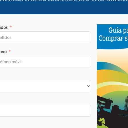
idos
fono