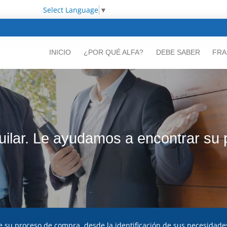
Select Language
▼
INICIO
¿POR QUÉ ALFA?
DEBE SABER
FRA
uilar. Le ayudamos a encontrar su
 su proceso de compra, desde la identificación de sus necesidades