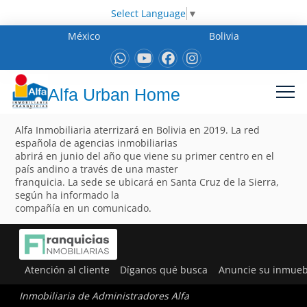
Select Language
▼
México
Bolivia
Alfa Urban Home
Alfa Inmobiliaria aterrizará en Bolivia en 2019. La red
española de agencias inmobiliarias
abrirá en junio del año que viene su primer centro en el
país andino a través de una master
franquicia. La sede se ubicará en Santa Cruz de la Sierra,
según ha informado la
compañía en un comunicado.
Atención al cliente
Díganos qué busca
Anuncie su inmueb
Inmobiliaria de Administradores Alfa