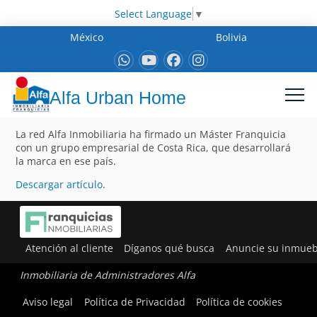
Select Language
▼
México
Bolivia
Alfa Urban Home
La red Alfa Inmobiliaria ha firmado un Máster Franquicia
con un grupo empresarial de Costa Rica, que desarrollará
la marca en ese país.
Descargar artículo
.
Atención al cliente
Díganos qué busca
Anuncie su inmueb
Inmobiliaria de Administradores Alfa
Aviso legal
Política de Privacidad
Política de cookies