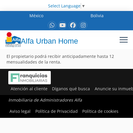
Select Language
▼
México
Bolivia
Alfa Urban Home
El propietario podrá recibir anticipadamente hasta 12
mensualidades de la renta.
Atención al cliente
Díganos qué busca
Anuncie su inmueb
Inmobiliaria de Administradores Alfa
Aviso legal
Política de Privacidad
Política de cookies