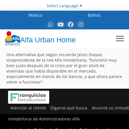
Select Language
▼
México
Bolivia
Alfa Urban Home
Una alternativa que según recuerda Jesús Duque,
vicepresidente de la red Alfa Inmobiliaria, “funcionó muy
bien justo después de la crisis por el gran stock de
viviendas que había disponible en el mercado,
especialmente en manos de los bancos, y que ahora parece
volver a funcionar”.
Atención al cliente
Díganos qué busca
Anuncie su inmueb
Inmobiliaria de Administradores Alfa