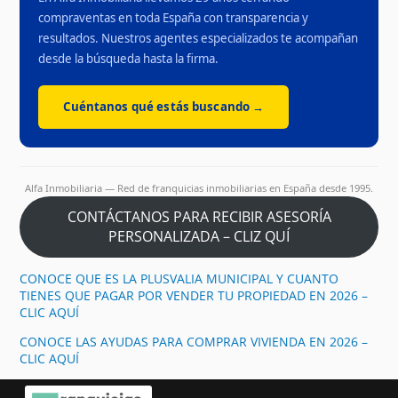
compraventas en toda España con transparencia y
resultados. Nuestros agentes especializados te acompañan
desde la búsqueda hasta la firma.
Cuéntanos qué estás buscando →
Alfa Inmobiliaria — Red de franquicias inmobiliarias en España desde 1995.
CONTÁCTANOS PARA RECIBIR ASESORÍA
PERSONALIZADA – CLIZ QUÍ
CONOCE QUE ES LA PLUSVALIA MUNICIPAL Y CUANTO
TIENES QUE PAGAR POR VENDER TU PROPIEDAD EN 2026 –
CLIC AQUÍ
CONOCE LAS AYUDAS PARA COMPRAR VIVIENDA EN 2026 –
CLIC AQUÍ