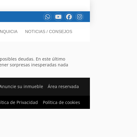
NQUICIA
NOTICIAS / CONSEJOS
 posibles deudas. En este último
 tener sorpresas inesperadas nada
Anuncie su inmueble
Área reservada
lítica de Privacidad
Política de cookies