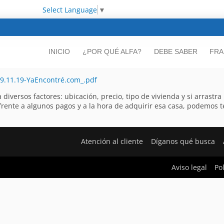
Select Language
▼
INICIO
¿POR QUÉ ALFA?
DEBE SABER
FRA
9.11.19-YaEncontré.com_.pdf
versos factores: ubicación, precio, tipo de vivienda y si arrastra
 frente a algunos pagos y a la hora de adquirir esa casa, podemos
Atención al cliente
Díganos qué busca
Aviso legal
Po