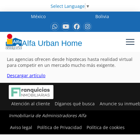
Select Language
▼
México
Bolivia
Alfa Urban Home
Las agencias ofrecen desde hipotecas hasta realidad virtual
para competir en un mercado mucho más exigente.
Descargar artículo
Atención al cliente
Díganos qué busca
Anuncie su inmueb
Inmobiliaria de Administradores Alfa
Aviso legal
Política de Privacidad
Política de cookies