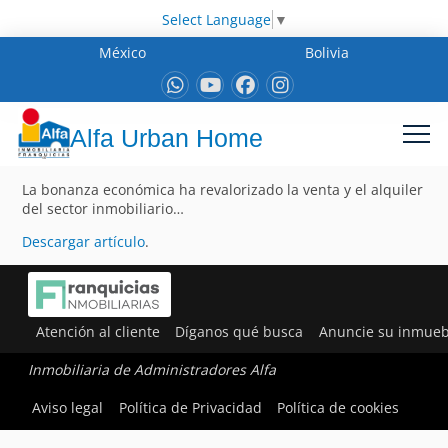
Select Language
▼
México
Bolivia
Alfa Urban Home
La bonanza económica ha revalorizado la venta y el alquiler
del sector inmobiliario…
Descargar artículo
.
Atención al cliente
Díganos qué busca
Anuncie su inmueb
Inmobiliaria de Administradores Alfa
Aviso legal
Política de Privacidad
Política de cookies