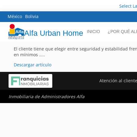
Select 
México
Bolivia
Alfa Urban Home
INICIO
¿POR QUÉ AL
El cliente tiene que elegir entre seguridad y estabilidad fr
en mínimos …..
Descargar artículo
Atención al client
Inmobiliaria de Administradores Alfa