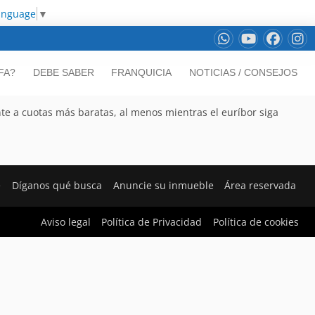
Language
▼
FA?
DEBE SABER
FRANQUICIA
NOTICIAS / CONSEJOS
ente a cuotas más baratas, al menos mientras el euríbor siga
e
Díganos qué busca
Anuncie su inmueble
Área reservada
Aviso legal
Política de Privacidad
Política de cookies