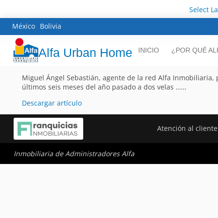
Select L
México
Bolivia
Alfa Urban Home
INICIO
¿POR QUÉ AL
Miguel Ángel Sebastián, agente de la red Alfa Inmobiliaria, 
últimos seis meses del año pasado a dos velas ……
Descargar artículo
Atención al cliente
Inmobiliaria de Administradores Alfa