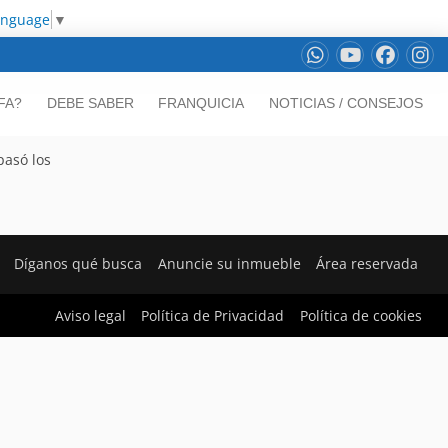
anguage
▼
FA?
DEBE SABER
FRANQUICIA
NOTICIAS / CONSEJOS
pasó los
Díganos qué busca
Anuncie su inmueble
Área reservada
Aviso legal
Política de Privacidad
Política de cookies