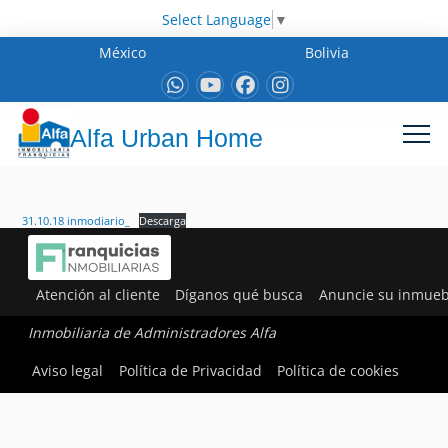
Select Language
▼
México
Bolivia
Alfa Urban Home
31.10.18 inmodiario_
Descarga
Atención al cliente
Díganos qué busca
Anuncie su inmueb
Inmobiliaria de Administradores Alfa
Aviso legal
Política de Privacidad
Política de cookies