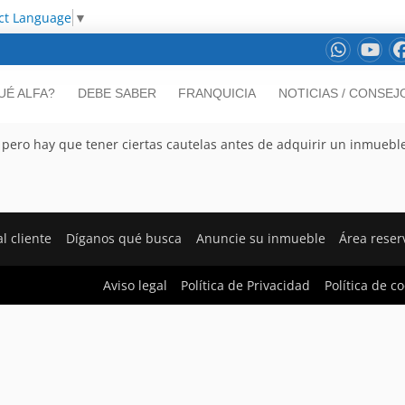
ct Language
▼
UÉ ALFA?
DEBE SABER
FRANQUICIA
NOTICIAS / CONSEJ
ero hay que tener ciertas cautelas antes de adquirir un inmuebl
l cliente
Díganos qué busca
Anuncie su inmueble
Área rese
Aviso legal
Política de Privacidad
Política de c