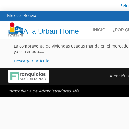
Sele
México
Bolivia
Alfa Urban Home
INICIO
¿POR Q
La compraventa de viviendas usadas manda en el mercado p
ya estrenado…..
Descargar artículo
Atención a
Inmobiliaria de Administradores Alfa