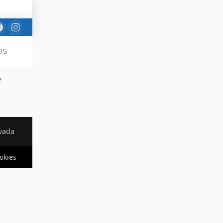
OS
e
rvada
ookies