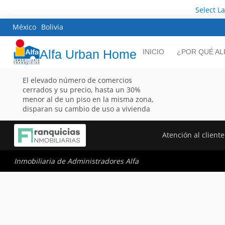
Select L
México
Bolivia
Alfa Urban Home
INICIO
¿POR QUÉ AL
El elevado número de comercios
cerrados y su precio, hasta un 30%
menor al de un piso en la misma zona,
disparan su cambio de uso a vivienda
Atención al cliente
Inmobiliaria de Administradores Alfa