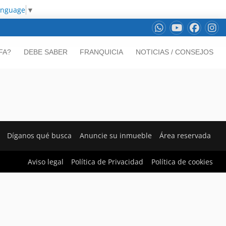
anguage
▼
FA?
DEBE SABER
FRANQUICIA
NOTICIAS / CONSEJOS
Díganos qué busca
Anuncie su inmueble
Área reservada
Aviso legal
Política de Privacidad
Política de cookies