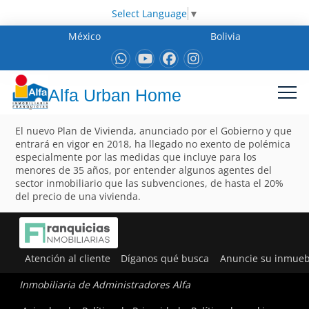
Select Language
▼
México
Bolivia
Alfa Urban Home
El nuevo Plan de Vivienda, anunciado por el Gobierno y que
entrará en vigor en 2018, ha llegado no exento de polémica
especialmente por las medidas que incluye para los
menores de 35 años, por entender algunos agentes del
sector inmobiliario que las subvenciones, de hasta el 20%
del precio de una vivienda.
Atención al cliente
Díganos qué busca
Anuncie su inmueb
Inmobiliaria de Administradores Alfa