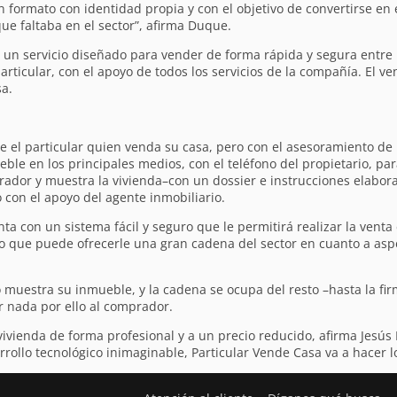
n formato con identidad propia y con el objetivo de convertirse en 
que faltaba en el sector”, afirma Duque.
n servicio diseñado para vender de forma rápida y segura entre p
ticular, con el apoyo de todos los servicios de la compañía. El ve
a.
e el particular quien venda su casa, pero con el asesoramiento de
eble en los principales medios, con el teléfono del propietario, p
rador y muestra la vivienda–con un dossier e instrucciones elaborad
 con el apoyo del agente inmobiliario.
ta con un sistema fácil y seguro que le permitirá realizar la venta
o que puede ofrecerle una gran cadena del sector en cuanto a asp
 muestra su inmueble, y la cadena se ocupa del resto –hasta la fir
r nada por ello al comprador.
vivienda de forma profesional y a un precio reducido, afirma Jesús 
rollo tecnológico inimaginable, Particular Vende Casa va a hacer lo