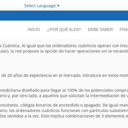
Select Language
▼
INICIO
¿POR QUÉ ALFA?
DEBE SABER
FRA
 Cuántica. Al igual que los ordenadores cuánticos operan con tres
cular), la red propone la opción de hacer operaciones sin la necesi
más de 20 años de experiencia en el mercado, introduce en estos m
nmobiliaria diseñado para llegar al 100% de los potenciales comp
o y, por otro lado, a aquellos que solicitan la intermediación de 
nsistores, códigos binarios de encendido o apagado. De igual ma
trario, los ordenadores cuánticos funcionan con partículas subatómi
s dos sentidos a la vez. Esto implica combinaciones de 3 elementos 