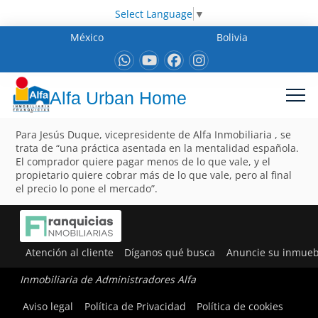
Select Language
▼
México
Bolivia
Alfa Urban Home
Para Jesús Duque, vicepresidente de Alfa Inmobiliaria , se
trata de “una práctica asentada en la mentalidad española.
El comprador quiere pagar menos de lo que vale, y el
propietario quiere cobrar más de lo que vale, pero al final
el precio lo pone el mercado”.
Atención al cliente
Díganos qué busca
Anuncie su inmueb
Inmobiliaria de Administradores Alfa
Aviso legal
Política de Privacidad
Política de cookies