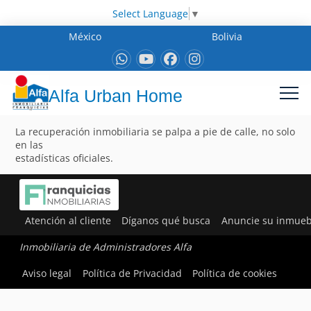
Select Language
▼
México
Bolivia
Alfa Urban Home
La recuperación inmobiliaria se palpa a pie de calle, no solo
en las
estadísticas oficiales.
Atención al cliente
Díganos qué busca
Anuncie su inmueb
Inmobiliaria de Administradores Alfa
Aviso legal
Política de Privacidad
Política de cookies