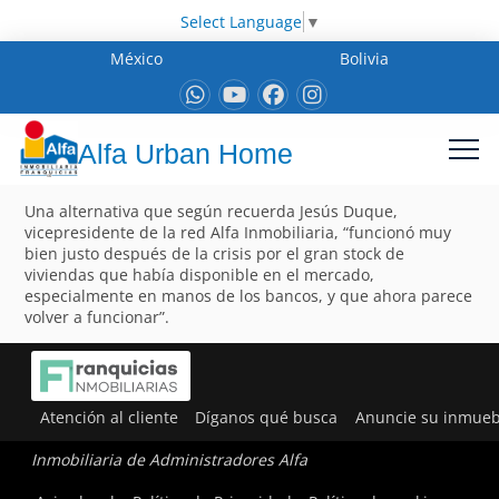
Select Language
▼
México
Bolivia
Alfa Urban Home
Una alternativa que según recuerda Jesús Duque,
vicepresidente de la red Alfa Inmobiliaria, “funcionó muy
bien justo después de la crisis por el gran stock de
viviendas que había disponible en el mercado,
especialmente en manos de los bancos, y que ahora parece
volver a funcionar”.
Atención al cliente
Díganos qué busca
Anuncie su inmueb
Inmobiliaria de Administradores Alfa