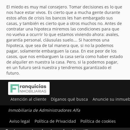
El miedo es muy mal consejero. Tomar decisiones es lo que
nos hace estar vivos. Es cierto que a mucha gente durante
estos años de crisis los bancos les han embargado sus
casas, y también es cierto que a otros muchos no. Antes de
contratar una hipoteca miremos las condiciones para que
no vuelva a ocurrir lo que estamos viviendo ahora: avales,
garantía personal, cláusulas suelo…. Si hacemos una
hipoteca, que sea de tal manera que, si no la podemos
pagar, solamente embarguen la casa. En ese peor de los
casos, que nos embarguen la casa sería como haber estado
de alquiler en nuestra la casa. Pero, si la podemos pagar,
en un futuro será nuestra y tendremos garantizado el
futuro.
Atención al cliente
Díganos qué busca
Anuncie su inmueb
Inmobiliaria de Administradores Alfa
Utilizamos cookies para ofrecerte la mejor experiencia en
Aviso legal
Política de Privacidad
Política de cookies
nuestra web.