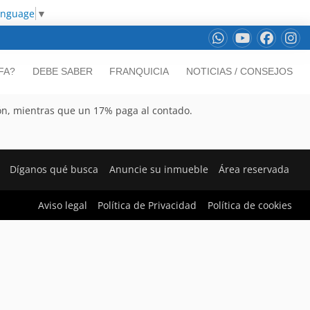
anguage
▼
FA?
DEBE SABER
FRANQUICIA
NOTICIAS / CONSEJOS
ión, mientras que un 17% paga al contado.
Díganos qué busca
Anuncie su inmueble
Área reservada
Aviso legal
Política de Privacidad
Política de cookies