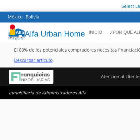
Select L
México
Bolivia
Alfa Urban Home
INICIO
¿POR QUÉ AL
El 83% de los potenciales compradores necesitas financiac
Descargar artículo
.
Atención al cliente
Inmobiliaria de Administradores Alfa