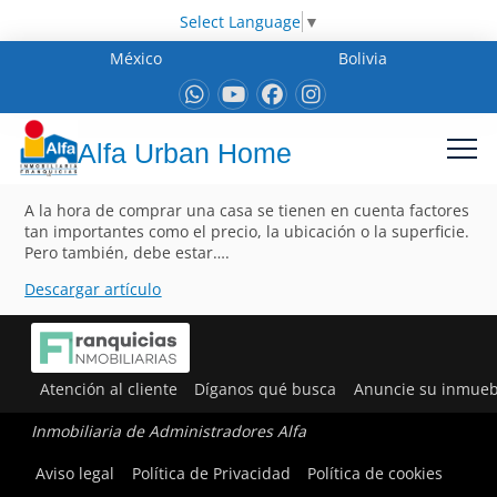
Select Language
▼
México
Bolivia
Alfa Urban Home
A la hora de comprar una casa se tienen en cuenta factores
tan importantes como el precio, la ubicación o la superficie.
Pero también, debe estar….
Descargar artículo
Atención al cliente
Díganos qué busca
Anuncie su inmueb
Inmobiliaria de Administradores Alfa
Aviso legal
Política de Privacidad
Política de cookies