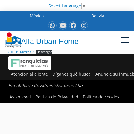
Select Language
▼
México
Bolivia
Alfa Urban Home
08.01.19 Metros 2
Descargar
Atención al cliente
Díganos qué busca
Anuncie su inmueb
Inmobiliaria de Administradores Alfa
Aviso legal
Política de Privacidad
Política de cookies