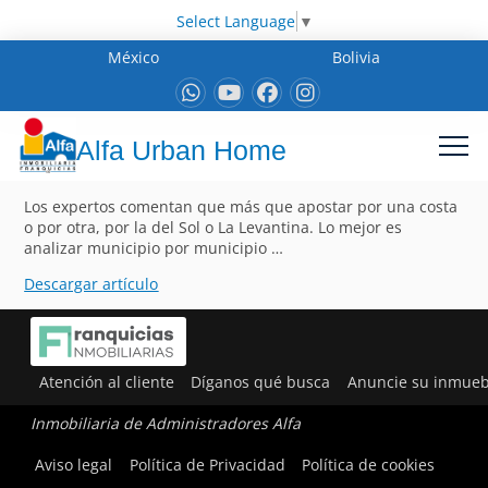
Select Language
▼
México
Bolivia
Alfa Urban Home
Los expertos comentan que más que apostar por una costa
o por otra, por la del Sol o La Levantina. Lo mejor es
analizar municipio por municipio …
Descargar artículo
Atención al cliente
Díganos qué busca
Anuncie su inmueb
Inmobiliaria de Administradores Alfa
Aviso legal
Política de Privacidad
Política de cookies